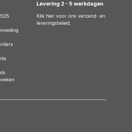
n
Levering 2 - 5 werkdagen
2025
Klik hier voor ons verzend- en
leveringsbeleid.
pvoeding
illers
nis
els
boeken