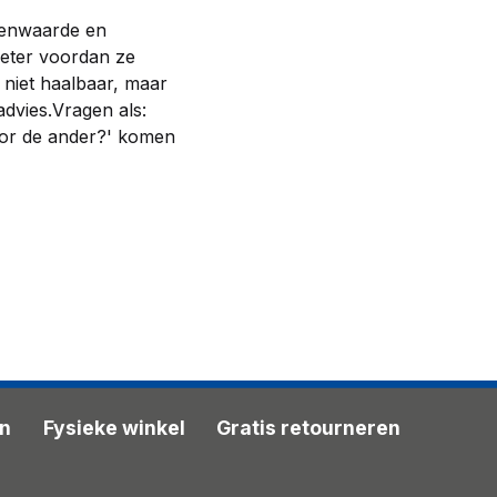
genwaarde en
beter voordan ze
t niet haalbaar, maar
advies.Vragen als:
oor de ander?' komen
en
Fysieke winkel
Gratis retourneren