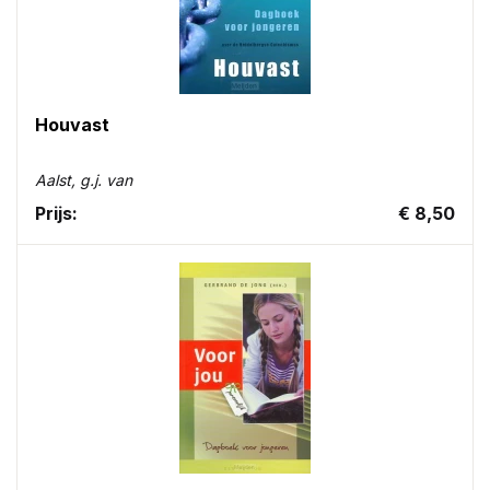
Houvast
Aalst, g.j. van
Prijs:
€ 8,50