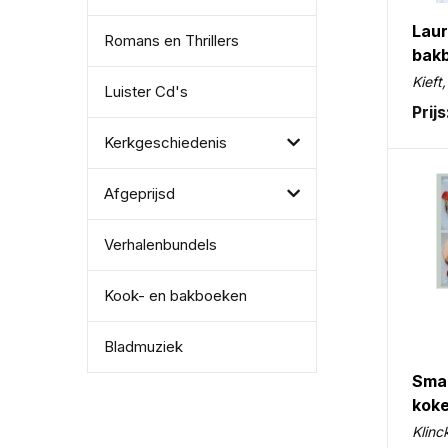
Laur
Romans en Thrillers
bak
Kieft
Luister Cd's
Prijs
Kerkgeschiedenis
Afgeprijsd
Verhalenbundels
Kook- en bakboeken
Bladmuziek
Smak
koke
3
Klinc