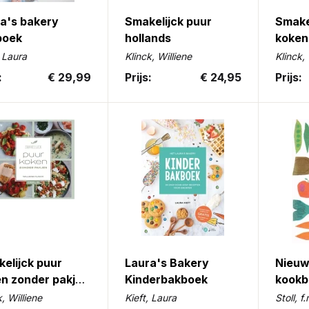
a's bakery
Smakelijck puur
Smake
boek
hollands
koken
, Laura
Klinck, Williene
Klinck, 
:
€ 29,99
Prijs:
€ 24,95
Prijs:
elijck puur
Laura's Bakery
Nieuw
n zonder pakjes
Kinderbakboek
kookb
k, Williene
Kieft, Laura
Stoll, f.