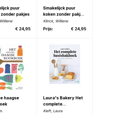
lijck puur
Smakelijck puur
 zonder pakjes
koken zonder pakjes
2
Williene
Klinck, Williene
€ 24,95
Prijs:
€ 24,95
e haagse
Laura's Bakery Het
oek
complete
Basisbakboek
m.
Kieft, Laura