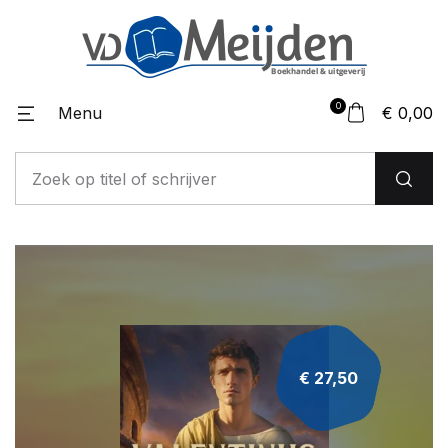
0
Menu
€ 0,00
€ 27,50