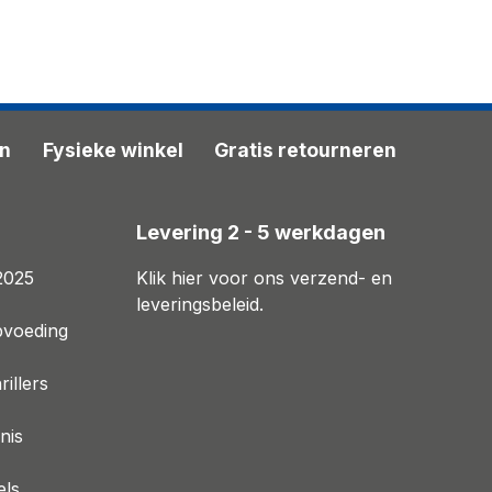
en
Fysieke winkel
Gratis retourneren
n
Levering 2 - 5 werkdagen
2025
Klik hier voor ons verzend- en
leveringsbeleid.
pvoeding
illers
nis
els