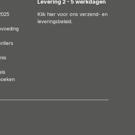
n
Levering 2 - 5 werkdagen
2025
Klik hier voor ons verzend- en
leveringsbeleid.
pvoeding
illers
nis
els
boeken