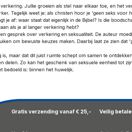
verkering. Jullie groeien als stel naar elkaar toe, en het v
rker. Tegelijk weet je: als christen hoor je 'geen seks voor h
 je af: waar staat dat eigenlijk in de Bijbel? Is die boodsch
aan als je al langer verkering hebt?
pen gesprek over verkering en seksualiteit. De auteur moedi
bruiken om bewuste keuzes maken. Daarbij laat ze zien dat 
is, maar dat dit juist ruimte schept om samen te ontdekken o
len delen. Zo kan het geschenk van seksuele eenheid tot zi
bedoeld is: binnen het huwelijk.
Gratis verzending vanaf € 25,-
Veilig betal