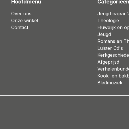
Hoofdmenu
Categorieë
Over ons
Jeugd najaar 
Onze winkel
Theologie
Contact
Huwelijk en o
Jeugd
Romans en Thr
Luister Cd's
Kerkgeschiede
Afgeprijsd
Verhalenbund
Kook- en bak
Bladmuziek