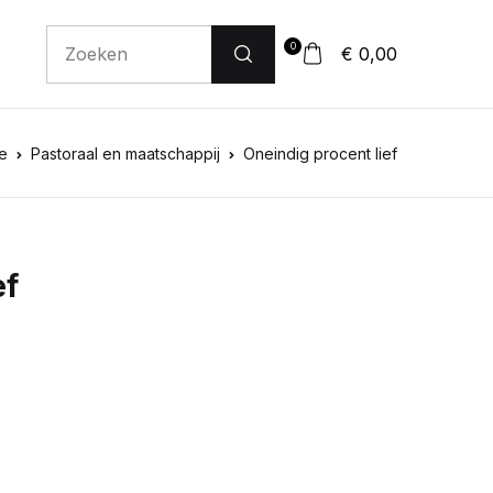
0
€ 0,00
e
Pastoraal en maatschappij
Oneindig procent lief
ef