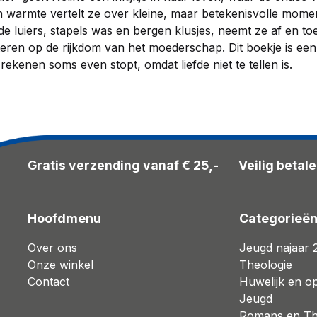
 warmte vertelt ze over kleine, maar betekenisvolle mome
e luiers, stapels was en bergen klusjes, neemt ze af en toe
cteren op de rijkdom van het moederschap. Dit boekje is ee
rekenen soms even stopt, omdat liefde niet te tellen is.
Gratis verzending vanaf € 25,-
Veilig betal
Hoofdmenu
Categorieë
Over ons
Jeugd najaar 
Onze winkel
Theologie
Contact
Huwelijk en o
Jeugd
Romans en Thr