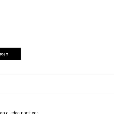
agen
van alledag nooit ver