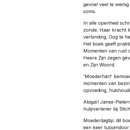
gevoel veel te wein
soms.
In alle openheid sch
zonde. Haar kracht li
verbinding. Oog te 
Het boek geeft prakti
Momenten van rust di
Heere Zijn zegen geve
en Zijn Woord.
'Moederhart' bemoedi
momenten van bezinn
opvoeding, huishoude
Abigaïl Janse-Pieter
hulpverlener bij Stic
Moederdagtip: dit bo
een keer tussendoor 