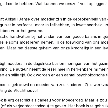
ig gedaan te hebben. Wat kunnen we onszelf veel oplegge
rijft Abigaïl Janse over moeder zijn in de gebrokenheid van
gt niet in perfectie, maar in liefhebben, in kwetsbaarheid, 
hebben voor het gewone.
sche handvatten bij het vinden van een goede balans in tijd
e je soms moet leren nemen. In de toewijding van ons mo
n. Maar het diepste geheim van onze kracht ligt in een lev
gt moeders in de dagelijkse beslommeringen van het gezin
ing. De auteur neemt de lezer mee in herkenbare mijmerin
n en stille tijd. Ook worden er een aantal psychologische 
man is getrouwd en moeder van zes kinderen. Zij is werkza
hting de Vluchtheuvel.
ek is erg geschikt als cadeau voor Moederdag. Maar je zou 
(of als verjaardagscadeau) te geven. Het boek is te gebruik