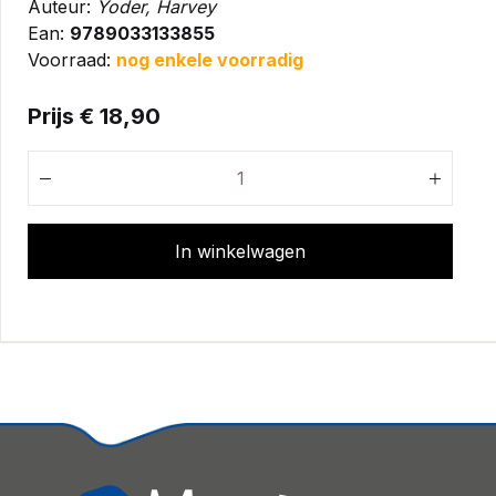
Auteur:
Yoder, Harvey
Ean:
9789033133855
Voorraad:
nog enkele voorradig
Prijs € 18,90
In winkelwagen