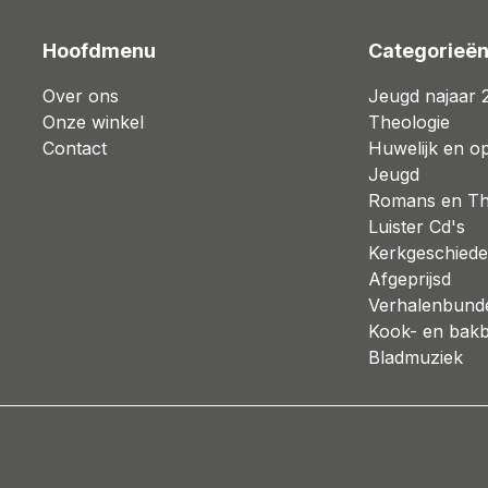
Hoofdmenu
Categorieë
Over ons
Jeugd najaar 
Onze winkel
Theologie
Contact
Huwelijk en o
Jeugd
Romans en Thr
Luister Cd's
Kerkgeschiede
Afgeprijsd
Verhalenbund
Kook- en bak
Bladmuziek