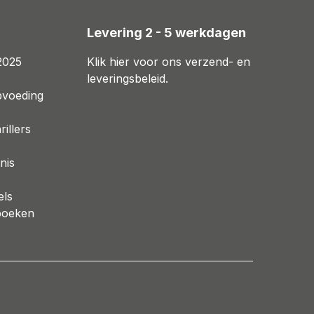
n
Levering 2 - 5 werkdagen
2025
Klik hier voor ons verzend- en
leveringsbeleid.
pvoeding
illers
nis
els
boeken