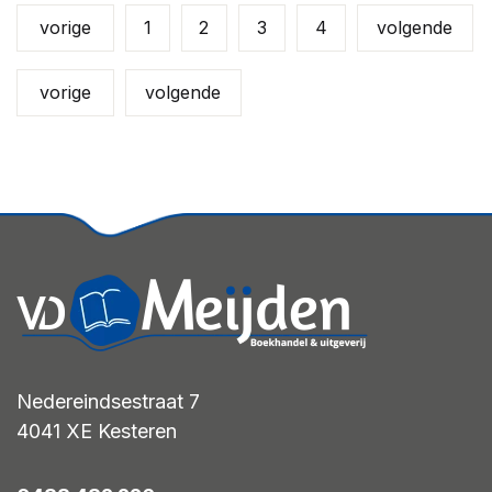
vorige
1
2
3
4
volgende
vorige
volgende
Nedereindsestraat 7
4041 XE
Kesteren