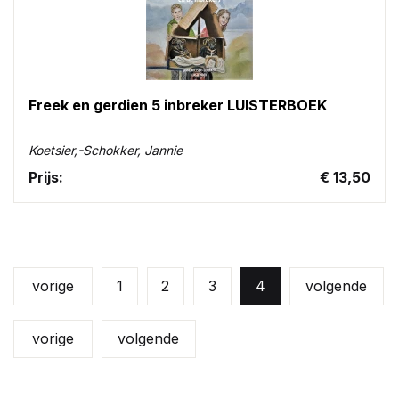
Freek en gerdien 5 inbreker LUISTERBOEK
Koetsier,-Schokker, Jannie
Prijs:
€ 13,50
vorige
1
2
3
4
volgende
vorige
volgende